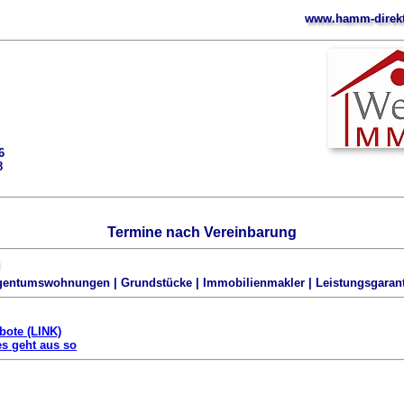
www.hamm-direkt
6
8
Termine nach Vereinbarung
igentumswohnungen | Grundstücke | Immobilienmakler | Leistungsgarant
bote (LINK)
es geht aus so